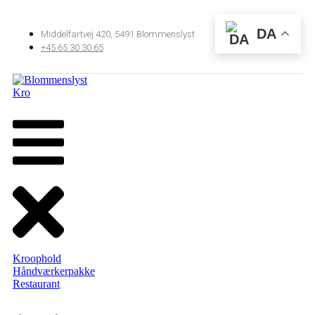
DA
Middelfartvej 420, 5491 Blommenslyst
+45 65 30 30 65
Kroophold
Håndværkerpakke
Restaurant