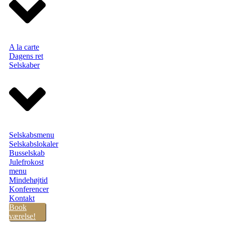
A la carte
Dagens ret
Selskaber
Selskabsmenu
Selskabslokaler
Busselskab
Julefrokost
menu
Mindehøjtid
Konferencer
Kontakt
Book
værelse!